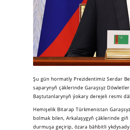
Şu gün hormatly Prezidentimiz Serdar B
saparynyň çäklerinde Garaşsyz Döwletler
Baştutanlarynyň ýokary derejeli resmi d
Hemişelik Bitarap Türkmenistan Garaşsyz
bolmak bilen, Arkalaşygyň çäklerinde giň
durmuşa geçirip, özara bähbitli ykdysa