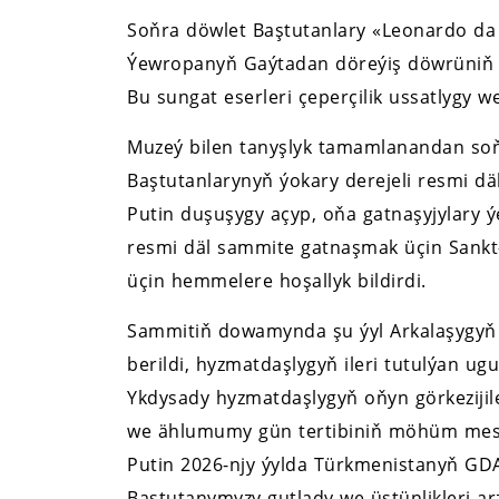
Soňra döwlet Baştutanlary «Leonardo da 
Ýewropanyň Gaýtadan döreýiş döwrüniň b
Bu sungat eserleri çeperçilik ussatlygy
Muzeý bilen tanyşlyk tamamlanandan soň
Baştutanlarynyň ýokary derejeli resmi däl
Putin duşuşygy açyp, oňa gatnaşyjylary 
resmi däl sammite gatnaşmak üçin Sankt-
üçin hemmelere hoşallyk bildirdi.
Sammitiň dowamynda şu ýyl Arkalaşygyň çäk
berildi, hyzmatdaşlygyň ileri tutulýan ugu
Ykdysady hyzmatdaşlygyň oňyn görkezijile
we ählumumy gün tertibiniň möhüm mesele
Putin 2026-njy ýylda Türkmenistanyň GDA
Baştutanymyzy gutlady we üstünlikleri ar