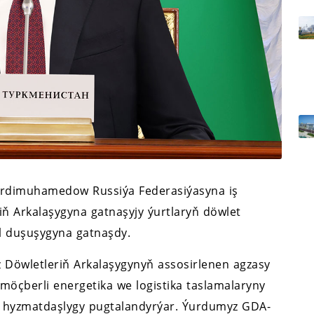
erdimuhamedow Russiýa Federasiýasyna iş
iň Arkalaşygyna gatnaşyjy ýurtlaryň döwlet
äl duşuşygyna gatnaşdy.
 Döwletleriň Arkalaşygynyň assosirlenen agzasy
 möçberli energetika we logistika taslamalaryny
dy hyzmatdaşlygy pugtalandyrýar. Ýurdumyz GDA-