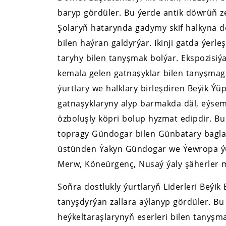
baryp gördüler. Bu ýerde antik döwrüň zer
Şolaryň hatarynda gadymy skif halkyna deg
bilen haýran galdyrýar. Ikinji gatda ýerl
taryhy bilen tanyşmak bolýar. Ekspozisi
kemala gelen gatnaşyklar bilen tanyşma
ýurtlary we halklary birleşdiren Beýik Ýü
gatnaşyklaryny alyp barmakda däl, eýse
özboluşly köpri bolup hyzmat edipdir. 
topragy Gündogar bilen Günbatary bagla
üstünden Ýakyn Gündogar we Ýewropa ýur
Merw, Köneürgenç, Nusaý ýaly şäherler
Soňra dostlukly ýurtlaryň Liderleri Beýik
tanyşdyrýan zallara aýlanyp gördüler. B
heýkeltaraşlarynyň eserleri bilen tanyşma