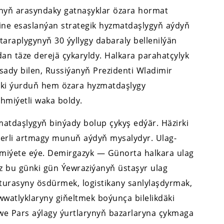
ynyň arasyndaky gatnaşyklar özara hormat
ine esaslanýan strategik hyzmatdaşlygyň aýdyň
araplygynyň 30 ýyllygy dabaraly bellenilýän
ýdan täze derejä çykaryldy. Halkara parahatçylyk
dy bilen, Russiýanyň Prezidenti Wladimir
iki ýurduň hem özara hyzmatdaşlygy
hmiýetli waka boldy.
atdaşlygyň binýady bolup çykyş edýär. Häzirki
derli artmagy munuň aýdyň mysalydyr. Ulag-
hmiýete eýe. Demirgazyk — Günorta halkara ulag
z bu günki gün Ýewraziýanyň üstaşyr ulag
turasyny ösdürmek, logistikany sanlylaşdyrmak,
atlyklaryny giňeltmek boýunça bilelikdäki
we Pars aýlagy ýurtlarynyň bazarlaryna çykmaga