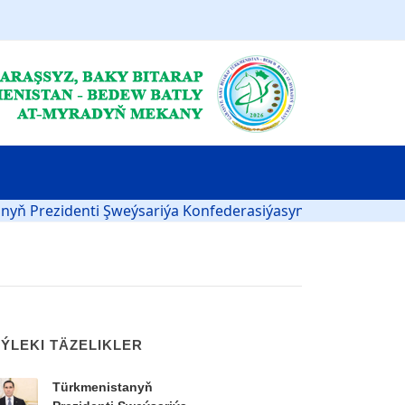
enti Şweý­sa­ri­ýa Kon­fe­de­ra­si­ýa­sy­nyň wi­se-prezidenti, Da­şa­r
ÝLEKI TÄZELIKLER
Türk­me­nis­ta­nyň