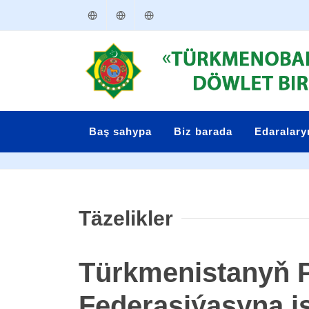
Türkmençe
English
Русский
Baş sahypa
Biz barada
Edaralar
Täzelikler
Türkmenistanyň P
Federasiýasyna i