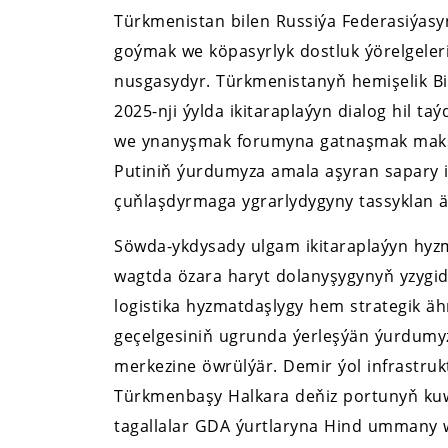
Türkmenistan bilen Russiýa Federasiýas
goýmak we köpasyrlyk dostluk ýörelgeler
nusgasydyr. Türkmenistanyň hemişelik Bit
2025-nji ýylda ikitaraplaýyn dialog hil ta
we ynanyşmak forumyna gatnaşmak maksa
Putiniň ýurdumyza amala aşyran sapary 
çuňlaşdyrmaga ygrarlydygyny tassyklan ä
Söwda-ykdysady ulgam ikitaraplaýyn hyzm
wagtda özara haryt dolanyşygynyň yzygi
logistika hyzmatdaşlygy hem strategik ä
geçelgesiniň ugrunda ýerleşýän ýurdumy
merkezine öwrülýär. Demir ýol infrastruk
Türkmenbaşy Halkara deňiz portunyň kuww
tagallalar GDA ýurtlaryna Hind ummany 