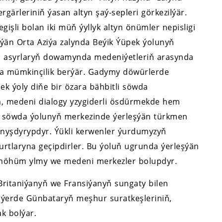
gärleriniň ýasan altyn şaý-sepleri görkezilýär.
işli bolan iki müň ýyllyk altyn önümler nepisligi
eşýän Orta Aziýa zalynda Beýik Ýüpek ýolunyň
ýa asyrlaryň dowamynda medeniýetleriň arasynda
ga mümkinçilik berýär. Gadymy döwürlerde
pek ýoly diňe bir özara bähbitli söwda
m, medeni dialogy yzygiderli ösdürmekde hem
Bu söwda ýolunyň merkezinde ýerleşýän türkmen
nyşdyrypdyr. Ýükli kerwenler ýurdumyzyň
tlaryna geçipdirler. Bu ýoluň ugrunda ýerleşýän
 möhüm ylmy we medeni merkezler bolupdyr.
 Britaniýanyň we Fransiýanyň sungaty bilen
u ýerde Günbataryň meşhur suratkeşleriniň,
k bolýar.