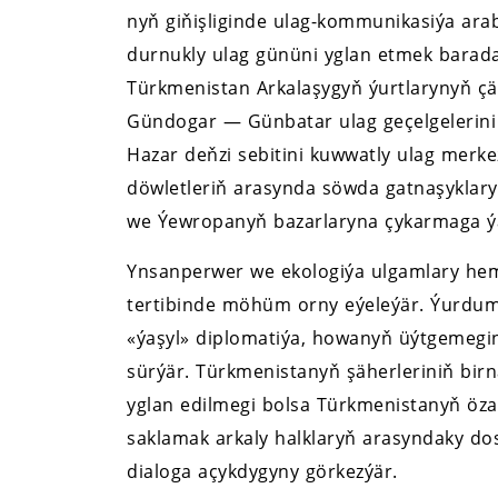
nyň giňişliginde ulag-kommunikasiýa ara
durnukly ulag gününi yglan etmek barad
Türkmenistan Arkalaşygyň ýurtlarynyň ç
Gündogar — Günbatar ulag geçelgelerin
Hazar deňzi sebitini kuwwatly ulag merk
döwletleriň arasynda söwda gatnaşyklar
we Ýewropanyň bazarlaryna çykarmaga ý
Ynsanperwer we ekologiýa ulgamlary he
tertibinde möhüm orny eýeleýär. Ýurdumy
«ýaşyl» diplomatiýa, howanyň üýtgemegi
sürýär. Türkmenistanyň şäherleriniň birn
yglan edilmegi bolsa Türkmenistanyň ö
saklamak arkaly halklaryň arasyndaky d
dialoga açykdygyny görkezýär.