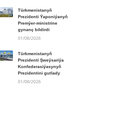
Türkmenistanyň
Prezidenti Ýaponiýanyň
Premýer-ministrine
gynanç bildirdi
01/08/2026
Türkmenistanyň
Prezidenti Şweýsariýa
Konfederasiýasynyň
Prezidentini gutlady
01/08/2026