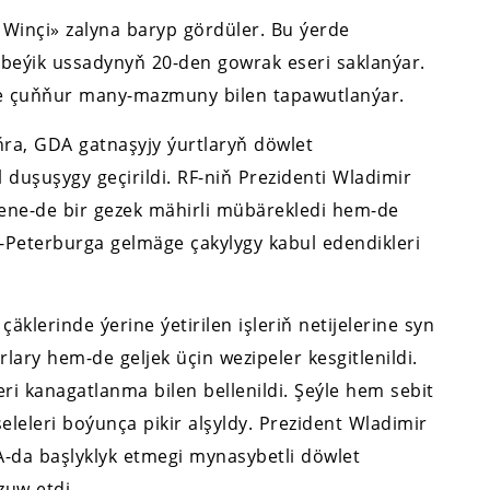
Winçi» zalyna baryp gördüler. Bu ýerde
eýik ussadynyň 20-den gowrak eseri saklanýar.
 we çuňňur many-mazmuny bilen tapawutlanýar.
ra, GDA gatnaşyjy ýurtlaryň döwlet
 duşuşygy geçirildi. RF-niň Prezidenti Wladimir
ýene-de bir gezek mähirli mübärekledi hem-de
Peterburga gelmäge çakylygy kabul edendikleri
lerinde ýerine ýetirilen işleriň netijelerine syn
rlary hem-de geljek üçin wezipeler kesgitlenildi.
ri kanagatlanma bilen bellenildi. Şeýle hem sebit
leri boýunça pikir alşyldy. Prezident Wladimir
-da başlyklyk etmegi mynasybetli döwlet
zuw etdi.