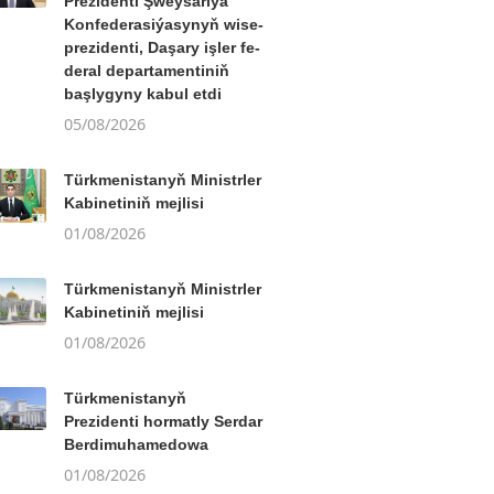
Prezidenti Şweý­sa­ri­ýa
Kon­fe­de­ra­si­ýa­sy­nyň wi­se-
prezidenti, Da­şa­ry iş­ler fe­
de­ral de­par­ta­men­ti­niň
baş­ly­gy­ny ka­bul et­di
05/08/2026
Türkmenistanyň Ministrler
Kabinetiniň mejlisi
01/08/2026
Türkmenistanyň Ministrler
Kabinetiniň mejlisi
01/08/2026
Türkmenistanyň
Prezidenti hormatly Serdar
Berdimuhamedowa
01/08/2026