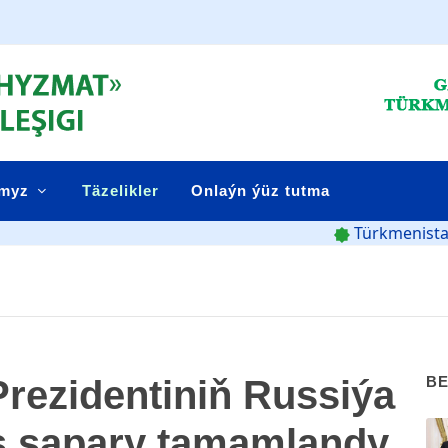
ymyz
Täzelikler
Onlaýn ýüz tutma
Türk­me­nis­ta­nyň Prezid
rezidentiniň Russiýa
BE
ş sapary tamamlandy