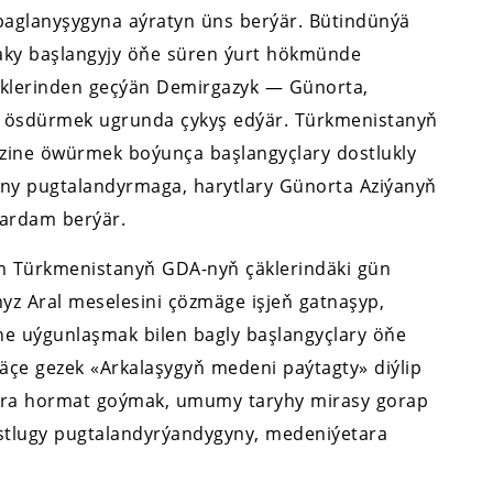
baglanyşygyna aýratyn üns berýär. Bütindünýä
aky başlangyjy öňe süren ýurt hökmünde
äklerinden geçýän Demirgazyk — Günorta,
i ösdürmek ugrunda çykyş edýär. Türkmenistanyň
ezine öwürmek boýunça başlangyçlary dostlukly
yny pugtalandyrmaga, harytlary Günorta Aziýanyň
ardam berýär.
m Türkmenistanyň GDA-nyň çäklerindäki gün
z Aral meselesini çözmäge işjeň gatnaşyp,
ne uýgunlaşmak bilen bagly başlangyçlary öňe
äçe gezek «Arkalaşygyň medeni paýtagty» diýlip
zara hormat goýmak, umumy taryhy mirasy gorap
ostlugy pugtalandyrýandygyny, medeniýetara