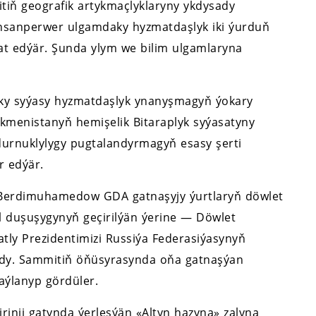
tiň geografik artykmaçlyklaryny ykdysady
nsanperwer ulgamdaky hyzmatdaşlyk iki ýurduň
mat edýär. Şunda ylym we bilim ulgamlaryna
ky syýasy hyzmatdaşlyk ynanyşmagyň ýokary
rkmenistanyň hemişelik Bitaraplyk syýasatyny
 durnuklylygy pugtalandyrmagyň esasy şerti
 edýär.
ar Berdimuhamedow GDA gatnaşyjy ýurtlaryň döwlet
l duşuşygynyň geçirilýän ýerine — Döwlet
tly Prezidentimizi Russiýa Federasiýasynyň
lady. Sammitiň öňüsyrasynda oňa gatnaşýan
aýlanyp gördüler.
birinji gatynda ýerleşýän «Altyn hazyna» zalyna