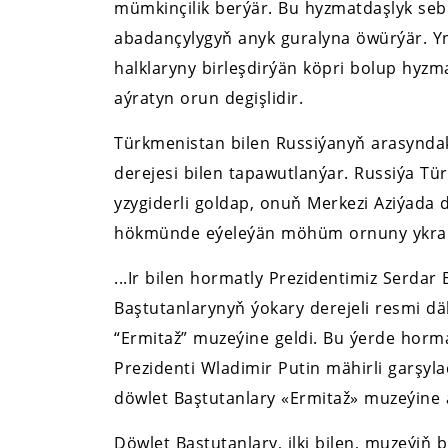
mümkinçilik berýär. Bu hyzmatdaşlyk sebi
abadançylygyň anyk guralyna öwürýär. Y
halklaryny birleşdirýän köpri bolup hyz
aýratyn orun degişlidir.
Türkmenistan bilen Russiýanyň arasynda
derejesi bilen tapawutlanýar. Russiýa Tü
yzygiderli goldap, onuň Merkezi Aziýada
hökmünde eýeleýän möhüm ornuny ykrar
...Ir bilen hormatly Prezidentimiz Serd
Baştutanlarynyň ýokary derejeli resmi dä
“Ermitaž” muzeýine geldi. Bu ýerde horma
Prezidenti Wladimir Putin mähirli garşy
döwlet Baştutanlary «Ermitaž» muzeýine 
Döwlet Baştutanlary, ilki bilen, muzeýiň 