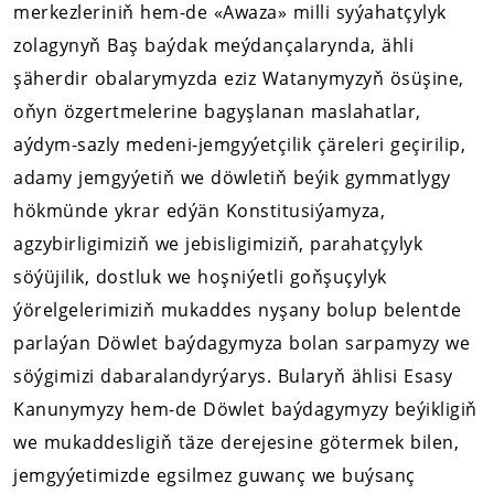
merkezleriniň hem-de «Awaza» milli syýahatçylyk
zolagynyň Baş baýdak meýdançalarynda, ähli
şäherdir obalarymyzda eziz Watanymyzyň ösüşine,
oňyn özgertmelerine bagyşlanan maslahatlar,
aýdym-sazly medeni-jemgyýetçilik çäreleri geçirilip,
adamy jemgyýetiň we döwletiň beýik gymmatlygy
hökmünde ykrar edýän Konstitusiýamyza,
agzybirligimiziň we jebisligimiziň, parahatçylyk
söýüjilik, dostluk we hoşniýetli goňşuçylyk
ýörelgelerimiziň mukaddes nyşany bolup belentde
parlaýan Döwlet baýdagymyza bolan sarpamyzy we
söýgimizi dabaralandyrýarys. Bularyň ählisi Esasy
Kanunymyzy hem-de Döwlet baýdagymyzy beýikligiň
we mukaddesligiň täze derejesine götermek bilen,
jemgyýetimizde egsilmez guwanç we buýsanç