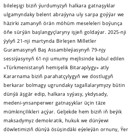
bileleşigi biziň ýurdumyzyň halkara gatnaşyklar
ulgamyndaky belent abraýyna uly sarpa goýýar we
häzirki zamanyň örän möhüm meseleleri boýunça
öňe sürýän başlangyçlaryny işjeň goldaýar. 2025-nji
ýylyň 21-nji martynda Birleşen Milletler
Guramasynyň Baş Assambleýasynyň 79-njy
sessiýasynyň 61-nji umumy mejlisinde kabul edilen
«Türkmenistanyň hemişelik Bitaraplygy» atly
Kararnama biziň parahatçylygyň we dostlugyň
berkarar bolmagy ugrundaky tagallalarymyzy bütin
dünýä äşgär edip, halkara syýasy, ykdysady,
medeni-ynsanperwer gatnaşyklar üçin täze
mümkinçilikleri açýar. Geljekde hem biziň iň beýik
maksadymyz demokratik, hukuk we dünýewi
döwletimiziň dünýä ösüşindäki eýeleýän ornuny, Ýer