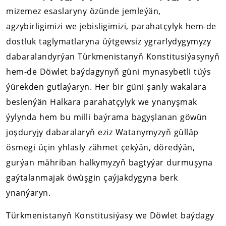
mizemez esaslaryny özünde jemleýän,
agzybirligimizi we jebisligimizi, parahatçylyk hem-de
dostluk taglymatlaryna üýtgewsiz ygrarlydygymyzy
dabaralandyrýan Türkmenistanyň Konstitusiýasynyň
hem-de Döwlet baýdagynyň güni mynasybetli tüýs
ýürekden gutlaýaryn. Her bir güni şanly wakalara
beslenýän Halkara parahatçylyk we ynanyşmak
ýylynda hem bu milli baýrama bagyşlanan göwün
joşduryjy dabaralaryň eziz Watanymyzyň gülläp
ösmegi üçin yhlasly zähmet çekýän, döredýän,
gurýan mähriban halkymyzyň bagtyýar durmuşyna
gaýtalanmajak öwüşgin çaýjakdygyna berk
ynanýaryn.
Türkmenistanyň Konstitusiýasy we Döwlet baýdagy