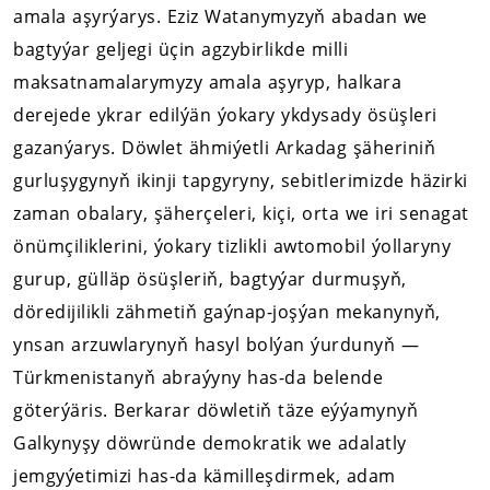
amala aşyrýarys. Eziz Watanymyzyň abadan we
bagtyýar geljegi üçin agzybirlikde milli
maksatnamalarymyzy amala aşyryp, halkara
derejede ykrar edilýän ýokary ykdysady ösüşleri
gazanýarys. Döwlet ähmiýetli Arkadag şäheriniň
gurluşygynyň ikinji tapgyryny, sebitlerimizde häzirki
zaman obalary, şäherçeleri, kiçi, orta we iri senagat
önümçiliklerini, ýokary tizlikli awtomobil ýollaryny
gurup, gülläp ösüşleriň, bagtyýar durmuşyň,
döredijilikli zähmetiň gaýnap-joşýan mekanynyň,
ynsan arzuwlarynyň hasyl bolýan ýurdunyň —
Türkmenistanyň abraýyny has-da belende
göterýäris. Berkarar döwletiň täze eýýamynyň
Galkynyşy döwründe demokratik we adalatly
jemgyýetimizi has-da kämilleşdirmek, adam