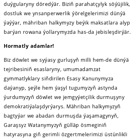
duýgularyny döredýär. Biziň parahatçylyk söýüjilik,
dostluk we ynsanperwerlik ýörelgelerimizi dünýä
ýaýýar, mähriban halkymyzy beýik maksatlara alyp
barýan rowana ýollarymyzda has-da jebisleşdirýär.
Hormatly adamlar!
Biz döwlet we syýasy gurluşyň milli hem-de dünýä
tejribesiniň esaslaryny, umumadamzat
gymmatlyklary siňdirilen Esasy Kanunymyza
daýanyp, şeýle hem ýaşyl tugumyzyň astynda
ýurdumyzyň döwlet we jemgyýetçilik durmuşyny
demokratiýalaşdyrýarys. Mähriban halkymyzyň
bagtyýar we abadan durmuşda ýaşamagynyň,
Garaşsyz Watanymyzyň gülläp ösmeginiň
hatyrasyna giň gerimli özgertmelerimizi üstünlikli