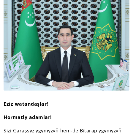
Eziz watandaşlar!
Hormatly adamlar!
Sizi Garaşsyzlygymyzyň hem-de Bitaraplygymyzyň