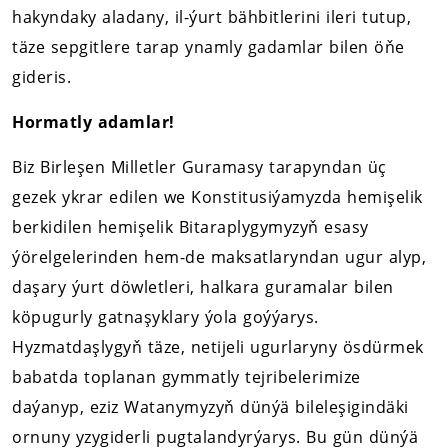
hakyndaky aladany, il-ýurt bähbitlerini ileri tutup,
täze sepgitlere tarap ynamly gadamlar bilen öňe
gideris.
Hormatly adamlar!
Biz Birleşen Milletler Guramasy tarapyndan üç
gezek ykrar edilen we Konstitusiýamyzda hemişelik
berkidilen hemişelik Bitaraplygymyzyň esasy
ýörelgelerinden hem-de maksatlaryndan ugur alyp,
daşary ýurt döwletleri, halkara guramalar bilen
köpugurly gatnaşyklary ýola goýýarys.
Hyzmatdaşlygyň täze, netijeli ugurlaryny ösdürmek
babatda toplanan gymmatly tejribelerimize
daýanyp, eziz Watanymyzyň dünýä bileleşigindäki
ornuny yzygiderli pugtalandyrýarys. Bu gün dünýä