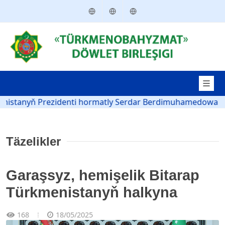
Türkmençe
English
Русский
anyň Prezidenti hormatly Serdar Berdimuhamedowa
Tür
Täzelikler
Garaşsyz, hemişelik Bitarap
Türkmenistanyň halkyna
168
18/05/2025