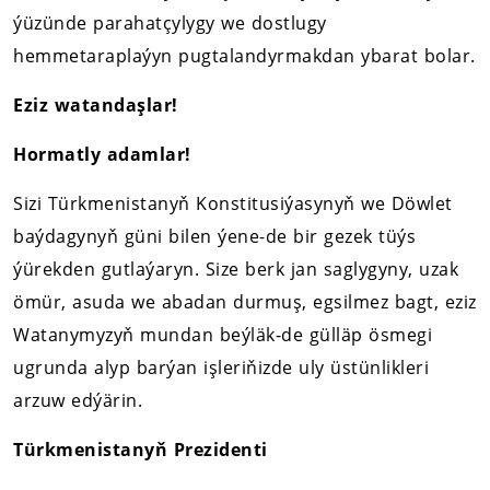
ýüzünde parahatçylygy we dostlugy
hemmetaraplaýyn pugtalandyrmakdan ybarat bolar.
Eziz watandaşlar!
Hormatly adamlar!
Sizi Türkmenistanyň Konstitusiýasynyň we Döwlet
baýdagynyň güni bilen ýene-de bir gezek tüýs
ýürekden gutlaýaryn. Size berk jan saglygyny, uzak
ömür, asuda we abadan durmuş, egsilmez bagt, eziz
Watanymyzyň mundan beýläk-de gülläp ösmegi
ugrunda alyp barýan işleriňizde uly üstünlikleri
arzuw edýärin.
Türkmenistanyň Prezidenti