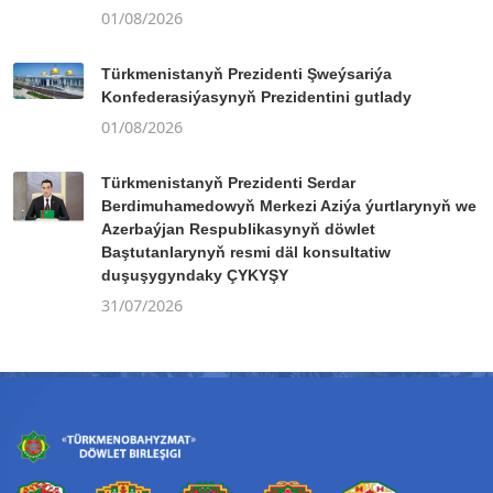
01/08/2026
Türkmenistanyň Prezidenti Şweýsariýa
Konfederasiýasynyň Prezidentini gutlady
01/08/2026
Türkmenistanyň Prezidenti Serdar
Berdimuhamedowyň Merkezi Aziýa ýurtlarynyň we
Azerbaýjan Respublikasynyň döwlet
Baştutanlarynyň resmi däl konsultatiw
duşuşygyndaky ÇYKYŞY
31/07/2026