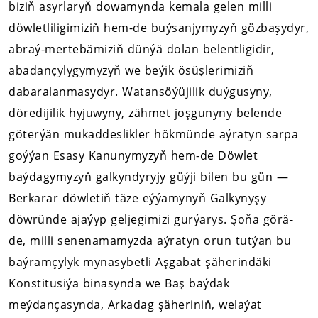
biziň asyrlaryň dowamynda kemala gelen milli
döwletliligimiziň hem-de buýsanjymyzyň gözbaşydyr,
abraý-mertebämiziň dünýä dolan belentligidir,
abadançylygymyzyň we beýik ösüşlerimiziň
dabaralanmasydyr. Watansöýüjilik duýgusyny,
döredijilik hyjuwyny, zähmet joşgunyny belende
göterýän mukaddeslikler hökmünde aýratyn sarpa
goýýan Esasy Kanunymyzyň hem-de Döwlet
baýdagymyzyň galkyndyryjy güýji bilen bu gün —
Berkarar döwletiň täze eýýamynyň Galkynyşy
döwründe ajaýyp geljegimizi gurýarys. Şoňa görä-
de, milli senenamamyzda aýratyn orun tutýan bu
baýramçylyk mynasybetli Aşgabat şäherindäki
Konstitusiýa binasynda we Baş baýdak
meýdançasynda, Arkadag şäheriniň, welaýat