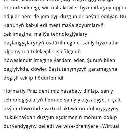
hödürlenilmegi, wirtual aktiwler hyzmatlaryny üpjün
edijiler hem-de jemleýji düzgünler beýan edilýär. Bu
Kanunyň kabul edilmegi maýa goýumlaryň
çekilmegine, maliýe tehnologiýalary
başlangyçlarynyň ösdürilmegine, sanly hyzmatlar
ulgamynda telekeçilik işjeňliginiň
höweslendirilmegine ýardam eder. Şunuň bilen
baglylykda, döwlet Baştutanymyzyň garamagyna
degişli teklip hödürlenildi.
Hormatly Prezidentimiz hasabaty diňläp, sanly
tehnologiýalaryň hem-de sanly ykdysadyýetiň çalt
ösýän döwründe wirtual aktiwleriň dolanyşygyny
hukuk taýdan düzgünleşdirmegiň möhüm bolup
durýandygyny belledi we wise-premýere «Wirtual