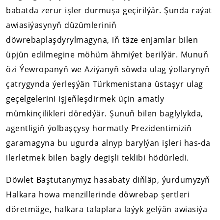
babatda zerur işler durmuşa geçirilýär. Şunda raýat
awiasiýasynyň düzümleriniň
döwrebaplaşdyrylmagyna, iň täze enjamlar bilen
üpjün edilmegine möhüm ähmiýet berilýär. Munuň
özi Ýewropanyň we Aziýanyň söwda ulag ýollarynyň
çatrygynda ýerleşýän Türkmenistana üstaşyr ulag
geçelgelerini işjeňleşdirmek üçin amatly
mümkinçilikleri döredýär. Şunuň bilen baglylykda,
agentligiň ýolbaşçysy hormatly Prezidentimiziň
garamagyna bu ugurda alnyp barylýan işleri has-da
ilerletmek bilen bagly degişli teklibi hödürledi.
Döwlet Baştutanymyz hasabaty diňläp, ýurdumyzyň
Halkara howa menzillerinde döwrebap şertleri
döretmäge, halkara talaplara laýyk gelýän awiasiýa