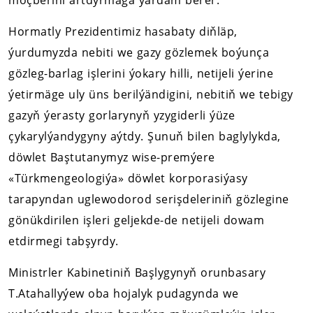
möçberini artdyrmaga ýardam berer.
Hormatly Prezidentimiz hasabaty diňläp,
ýurdumyzda nebiti we gazy gözlemek boýunça
gözleg-barlag işlerini ýokary hilli, netijeli ýerine
ýetirmäge uly üns berilýändigini, nebitiň we tebigy
gazyň ýerasty gorlarynyň yzygiderli ýüze
çykarylýandygyny aýtdy. Şunuň bilen baglylykda,
döwlet Baştutanymyz wise-premýere
«Türkmengeologiýa» döwlet korporasiýasy
tarapyndan uglewodorod serişdeleriniň gözlegine
gönükdirilen işleri geljekde-de netijeli dowam
etdirmegi tabşyrdy.
Ministrler Kabinetiniň Başlygynyň orunbasary
T.Atahallyýew oba hojalyk pudagynda we