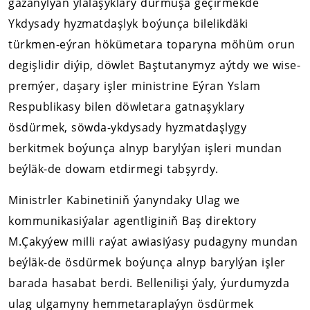
gazanylýan ylalaşyklary durmuşa geçirmekde
Ykdysady hyzmatdaşlyk boýunça bilelikdäki
türkmen-eýran hökümetara toparyna möhüm orun
degişlidir diýip, döwlet Baştutanymyz aýtdy we wise-
premýer, daşary işler ministrine Eýran Yslam
Respublikasy bilen döwletara gatnaşyklary
ösdürmek, söwda-ykdysady hyzmatdaşlygy
berkitmek boýunça alnyp barylýan işleri mundan
beýläk-de dowam etdirmegi tabşyrdy.
Ministrler Kabinetiniň ýanyndaky Ulag we
kommunikasiýalar agentliginiň Baş direktory
M.Çakyýew milli raýat awiasiýasy pudagyny mundan
beýläk-de ösdürmek boýunça alnyp barylýan işler
barada hasabat berdi. Bellenilişi ýaly, ýurdumyzda
ulag ulgamyny hemmetaraplaýyn ösdürmek