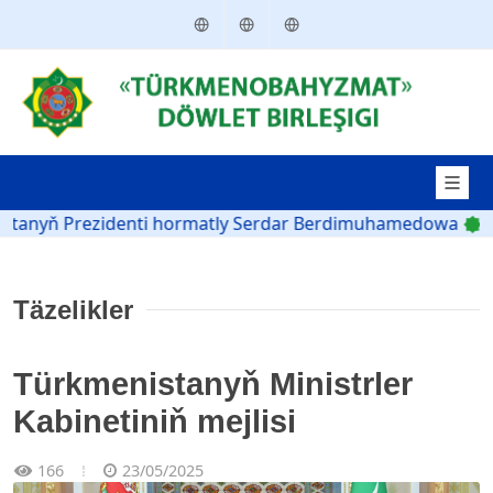
Türkmençe
English
Русский
rezidenti hormatly Serdar Berdimuhamedowa
Türkmenist
Täzelikler
Türkmenistanyň Ministrler
Kabinetiniň mejlisi
166
23/05/2025