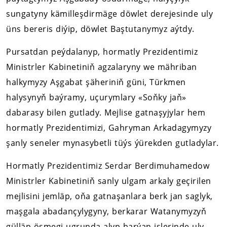
sungatyny kämilleşdirmäge döwlet derejesinde uly
üns bereris diýip, döwlet Baştutanymyz aýtdy.
Pursatdan peýdalanyp, hormatly Prezidentimiz
Ministrler Kabinetiniň agzalaryny we mähriban
halkymyzy Aşgabat şäheriniň güni, Türkmen
halysynyň baýramy, uçurymlary «Soňky jaň»
dabarasy bilen gutlady. Mejlise gatnaşyjylar hem
hormatly Prezidentimizi, Gahryman Arkadagymyzy
şanly seneler mynasybetli tüýs ýürekden gutladylar.
Hormatly Prezidentimiz Serdar Berdimuhamedow
Ministrler Kabinetiniň sanly ulgam arkaly geçirilen
mejlisini jemläp, oňa gatnaşanlara berk jan saglyk,
maşgala abadançylygyny, berkarar Watanymyzyň
gülläp ösmegi ugrunda alyp barýan işlerinde uly