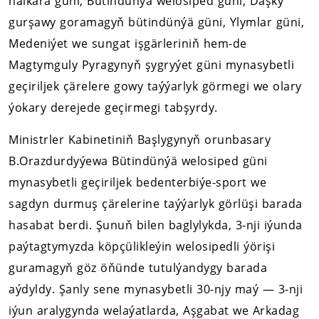
halkara güni, Bütindünýä welosiped güni, Daşky
gurşawy goramagyň bütindünýä güni, Ylymlar güni,
Medeniýet we sungat işgärleriniň hem-de
Magtymguly Pyragynyň şygryýet güni mynasybetli
geçiriljek çärelere gowy taýýarlyk görmegi we olary
ýokary derejede geçirmegi tabşyrdy.
Ministrler Kabinetiniň Başlygynyň orunbasary
B.Orazdurdyýewa Bütindünýä welosiped güni
mynasybetli geçiriljek bedenterbiýe-sport we
sagdyn durmuş çärelerine taýýarlyk görlüşi barada
hasabat berdi. Şunuň bilen baglylykda, 3-nji iýunda
paýtagtymyzda köpçülikleýin welosipedli ýörişi
guramagyň göz öňünde tutulýandygy barada
aýdyldy. Şanly sene mynasybetli 30-njy maý — 3-nji
iýun aralygynda welaýatlarda, Aşgabat we Arkadag