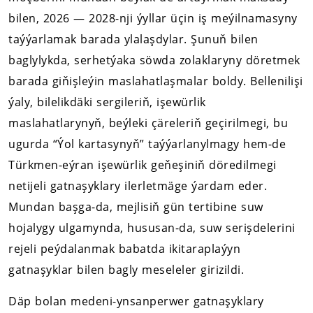
bilen, 2026 — 2028-nji ýyllar üçin iş meýilnamasyny
taýýarlamak barada ylalaşdylar. Şunuň bilen
baglylykda, serhetýaka söwda zolaklaryny döretmek
barada giňişleýin maslahatlaşmalar boldy. Bellenilişi
ýaly, bilelikdäki sergileriň, işewürlik
maslahatlarynyň, beýleki çäreleriň geçirilmegi, bu
ugurda “Ýol kartasynyň” taýýarlanylmagy hem-de
Türkmen-eýran işewürlik geňeşiniň döredilmegi
netijeli gatnaşyklary ilerletmäge ýardam eder.
Mundan başga-da, mejlisiň gün tertibine suw
hojalygy ulgamynda, hususan-da, suw serişdelerini
rejeli peýdalanmak babatda ikitaraplaýyn
gatnaşyklar bilen bagly meseleler girizildi.
Däp bolan medeni-ynsanperwer gatnaşyklary