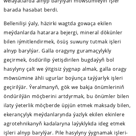
welaýatlarda alnyp barylýan möwsümleýin işler
barada hasabat berdi.
Bellenilişi ýaly, häzirki wagtda gowaça ekilen
meýdanlarda hatarara bejergi, mineral dökünler
bilen iýmitlendirmek, ösüş suwuny tutmak işleri
alnyp barylýar. Galla oragyny guramaçylykly
geçirmek, ösdürilip ýetişdirilen bugdaýyň bol
hasylyny çalt we ýitgisiz ýygnap almak, galla oragy
möwsümine ähli ugurlar boýunça taýýarlyk işleri
geçirilýär. Ýeralmanyň, gök we bakja önümleriniň
öndürilýän möçberini artdyrmak, bu önümler bilen
ilaty ýeterlik möçberde üpjün etmek maksady bilen,
ekerançylyk meýdanlarynda ýazlyk ekilen ekinlere
agrotehnikanyň kadalaryna laýyklykda ideg etmek
işleri alnyp barylýar. Pile hasylyny ýygnamak işleri-