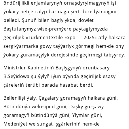
öndürijilikli enjamlarynyň ornaşdyrylmagynyň işi
ýokary netijeli alyp barmaga şert döredýändigini
belledi. Şunuň bilen baglylykda, döwlet
Baştutanymyz wise-premýere paýtagtymyzda
geçiriljek «Turkmentextile Expo — 2025» atly halkara
sergi-ýarmarka gowy taýýarlyk görmegi hem-de ony
ýokary guramaçylyk derejesinde geçirmegi tabşyrdy.
Ministrler Kabinetiniň Başlygynyň orunbasary
B.Seýidowa şu ýylyň iýun aýynda geçiriljek esasy
çäreleriň tertibi barada hasabat berdi.
Bellenilişi ýaly, Çagalary goramagyň halkara güni,
Bütindünýä welosiped güni, Daşky gurşawy
goramagyň bütindünýä güni, Ylymlar güni,
Medeniýet we sungat işgärleriniň hem-de