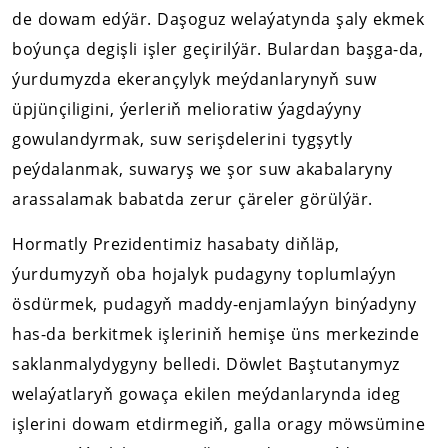
de dowam edýär. Daşoguz welaýatynda şaly ekmek
boýunça degişli işler geçirilýär. Bulardan başga-da,
ýurdumyzda ekerançylyk meýdanlarynyň suw
üpjünçiligini, ýerleriň melioratiw ýagdaýyny
gowulandyrmak, suw serişdelerini tygşytly
peýdalanmak, suwaryş we şor suw akabalaryny
arassalamak babatda zerur çäreler görülýär.
Hormatly Prezidentimiz hasabaty diňläp,
ýurdumyzyň oba hojalyk pudagyny toplumlaýyn
ösdürmek, pudagyň maddy-enjamlaýyn binýadyny
has-da berkitmek işleriniň hemişe üns merkezinde
saklanmalydygyny belledi. Döwlet Baştutanymyz
welaýatlaryň gowaça ekilen meýdanlarynda ideg
işlerini dowam etdirmegiň, galla oragy möwsümine