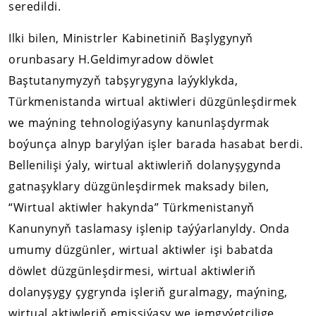
seredildi.
Ilki bilen, Ministrler Kabinetiniň Başlygynyň
orunbasary H.Geldimyradow döwlet
Baştutanymyzyň tabşyrygyna laýyklykda,
Türkmenistanda wirtual aktiwleri düzgünleşdirmek
we maýning tehnologiýasyny kanunlaşdyrmak
boýunça alnyp barylýan işler barada hasabat berdi.
Bellenilişi ýaly, wirtual aktiwleriň dolanyşygynda
gatnaşyklary düzgünleşdirmek maksady bilen,
“Wirtual aktiwler hakynda” Türkmenistanyň
Kanunynyň taslamasy işlenip taýýarlanyldy. Onda
umumy düzgünler, wirtual aktiwler işi babatda
döwlet düzgünleşdirmesi, wirtual aktiwleriň
dolanyşygy çygrynda işleriň guralmagy, maýning,
wirtual aktiwleriň emissiýasy we jemgyýetçilige