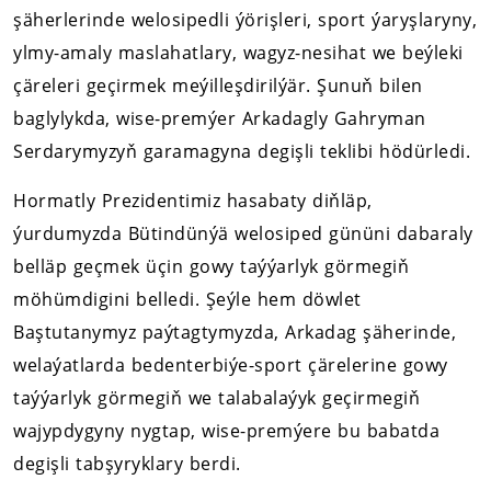
şäherlerinde welosipedli ýörişleri, sport ýaryşlaryny,
ylmy-amaly maslahatlary, wagyz-nesihat we beýleki
çäreleri geçirmek meýilleşdirilýär. Şunuň bilen
baglylykda, wise-premýer Arkadagly Gahryman
Serdarymyzyň garamagyna degişli teklibi hödürledi.
Hormatly Prezidentimiz hasabaty diňläp,
ýurdumyzda Bütindünýä welosiped gününi dabaraly
belläp geçmek üçin gowy taýýarlyk görmegiň
möhümdigini belledi. Şeýle hem döwlet
Baştutanymyz paýtagtymyzda, Arkadag şäherinde,
welaýatlarda bedenterbiýe-sport çärelerine gowy
taýýarlyk görmegiň we talabalaýyk geçirmegiň
wajypdygyny nygtap, wise-premýere bu babatda
degişli tabşyryklary berdi.