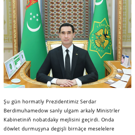
Şu gün hormatly Prezidentimiz Serdar
Berdimuhamedow sanly ulgam arkaly Ministrler
Kabinetiniň nobatdaky mejlisini geçirdi. Onda
döwlet durmuşyna degişli birnäçe meselelere