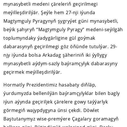
mynasybetli medeni çäreleriň geçirilmegi
meýilleşdirilýär. Şeýle hem 27-nji iýunda
Magtymguly Pyragynyň şygryýet güni mynasybetli,
beýik şahyryň “Magtymguly Pyragy” medeni-seýilgäh
toplumyndaky ýadygärligine gül goýmak
dabarasynyň geçirilmegi göz öňünde tutulýar. 29-
njy iýunda bolsa Arkadag şäheriniň iki ýyllygy
mynasybetli aýdym-sazly baýramçylyk dabarasyny
geçirmek meýilleşdirilýär.
Hormatly Prezidentimiz hasabaty diňläp,
ýurdumyzda bellenilýän baýramçylyklar bilen bagly
iýun aýynda geçiriljek çärelere gowy taýýarlyk
görmegiň wajypdygyna ünsi çekdi. Döwlet
Baştutanymyz wise-premýere Çagalary goramagyň