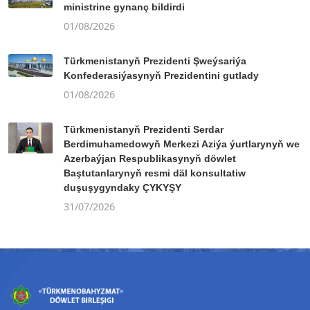
ministrine gynanç bildirdi
01/08/2026
Türkmenistanyň Prezidenti Şweýsariýa
Konfederasiýasynyň Prezidentini gutlady
01/08/2026
Türkmenistanyň Prezidenti Serdar
Berdimuhamedowyň Merkezi Aziýa ýurtlarynyň we
Azerbaýjan Respublikasynyň döwlet
Baştutanlarynyň resmi däl konsultatiw
duşuşygyndaky ÇYKYŞY
31/07/2026