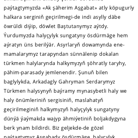
paýtagtymyzda «Ak şäherim Aşgabat» atly köpugurly
halkara serginiň geçirilmegi-de indi asylly däbe
öwrüldi diýip, döwlet Baştutanymyz aýtdy.
Ýurdumyzda halyçylyk sungatyny ösdürmäge hem
aýratyn üns berilýär. Asyrlaryň dowamynda ene-
mamalarymyz tarapyndan sünnälenip dokalan
türkmen halylarynda halkymyzyň şöhratly taryhy,
pähim-parasady jemlenendir. Şunuň bilen
baglylykda, Arkadagly Gahryman Serdarymyz
Türkmen halysynyň baýramy mynasybetli haly we
haly önümleriniň sergisiniň, maslahatyň
geçirilmeginiň halkymyzyň halyçylyk sungatyny
dünýä ýaýmakda wajyp ähmiýetiniň boljakdygyna
berk ynam bildirdi. Biz geljekde-de gözel
paýtagtymyz Aşgabady ösdürmäge, halyçylyk