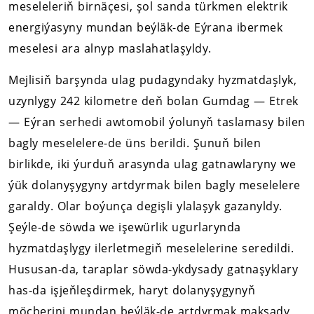
meseleleriň birnäçesi, şol sanda türkmen elektrik
energiýasyny mundan beýläk-de Eýrana ibermek
meselesi ara alnyp maslahatlaşyldy.
Mejlisiň barşynda ulag pudagyndaky hyzmatdaşlyk,
uzynlygy 242 kilometre deň bolan Gumdag — Etrek
— Eýran serhedi awtomobil ýolunyň taslamasy bilen
bagly meselelere-de üns berildi. Şunuň bilen
birlikde, iki ýurduň arasynda ulag gatnawlaryny we
ýük dolanyşygyny artdyrmak bilen bagly meselelere
garaldy. Olar boýunça degişli ylalaşyk gazanyldy.
Şeýle-de söwda we işewürlik ugurlarynda
hyzmatdaşlygy ilerletmegiň meselelerine seredildi.
Hususan-da, taraplar söwda-ykdysady gatnaşyklary
has-da işjeňleşdirmek, haryt dolanyşygynyň
möçberini mundan beýläk-de artdyrmak maksady