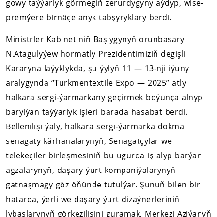
gowy taýýarlyk görmegiň zerurdygyny aýdyp, wise-
premýere birnäçe anyk tabşyryklary berdi.
Ministrler Kabinetiniň Başlygynyň orunbasary
N.Atagulyýew hormatly Prezidentimiziň degişli
Kararyna laýyklykda, şu ýylyň 11 — 13-nji iýuny
aralygynda “Turkmentextile Expo — 2025” atly
halkara sergi-ýarmarkany geçirmek boýunça alnyp
barylýan taýýarlyk işleri barada hasabat berdi.
Bellenilişi ýaly, halkara sergi-ýarmarka dokma
senagaty kärhanalarynyň, Senagatçylar we
telekeçiler birleşmesiniň bu ugurda iş alyp barýan
agzalarynyň, daşary ýurt kompaniýalarynyň
gatnaşmagy göz öňünde tutulýar. Şunuň bilen bir
hatarda, ýerli we daşary ýurt dizaýnerleriniň
lybaslarynyň görkezilişini guramak, Merkezi Aziýanyň