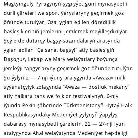
Magtymguly Pyragynyň şygryýet güni mynasybetli
dürli çäreleri we sport ýaryşlaryny geçirmek göz
öňünde tutulýar. Ozal yglan edilen döredijilik
bäsleşikleriniň jemlerini jemlemek meýilleşdirilýär.
Şeýle-de dutarçy bagşy-sazandalaryň arasynda
yglan edilen “Çalsana, bagşy!” atly bäsleşigiň
Daşoguz, Lebap we Mary welaýatlary boýunça
jemleýji tapgyrlaryny geçirmek göz öňünde tutulýar.
Şu ýylyň 2 — 7-nji iýuny aralygynda «Awaza» milli
syýahatçylyk zolagynda “Awaza — dostluk mekany”
atly halkara tans we folklor festiwalynyň, 6-njy
iýunda Pekin şäherinde Türkmenistanyň Hytaý Halk
Respublikasyndaky Medeniýet ýylynyň ýapylyş
dabarasy mynasybetli çäreleriň, 22 — 27-nji iýun
aralygynda Ahal welaýatynda Medeniýet hepdeligi