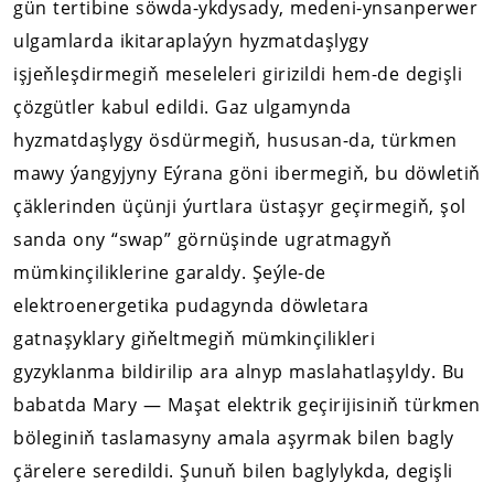
gün tertibine söwda-ykdysady, medeni-ynsanperwer
ulgamlarda ikitaraplaýyn hyzmatdaşlygy
işjeňleşdirmegiň meseleleri girizildi hem-de degişli
çözgütler kabul edildi. Gaz ulgamynda
hyzmatdaşlygy ösdürmegiň, hususan-da, türkmen
mawy ýangyjyny Eýrana göni ibermegiň, bu döwletiň
çäklerinden üçünji ýurtlara üstaşyr geçirmegiň, şol
sanda ony “swap” görnüşinde ugratmagyň
mümkinçiliklerine garaldy. Şeýle-de
elektroenergetika pudagynda döwletara
gatnaşyklary giňeltmegiň mümkinçilikleri
gyzyklanma bildirilip ara alnyp maslahatlaşyldy. Bu
babatda Mary — Maşat elektrik geçirijisiniň türkmen
böleginiň taslamasyny amala aşyrmak bilen bagly
çärelere seredildi. Şunuň bilen baglylykda, degişli