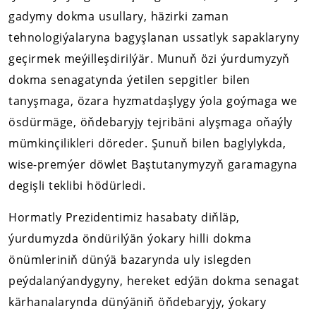
gadymy dokma usullary, häzirki zaman
tehnologiýalaryna bagyşlanan ussatlyk sapaklaryny
geçirmek meýilleşdirilýär. Munuň özi ýurdumyzyň
dokma senagatynda ýetilen sepgitler bilen
tanyşmaga, özara hyzmatdaşlygy ýola goýmaga we
ösdürmäge, öňdebaryjy tejribäni alyşmaga oňaýly
mümkinçilikleri döreder. Şunuň bilen baglylykda,
wise-premýer döwlet Baştutanymyzyň garamagyna
degişli teklibi hödürledi.
Hormatly Prezidentimiz hasabaty diňläp,
ýurdumyzda öndürilýän ýokary hilli dokma
önümleriniň dünýä bazarynda uly islegden
peýdalanýandygyny, hereket edýän dokma senagat
kärhanalarynda dünýäniň öňdebaryjy, ýokary