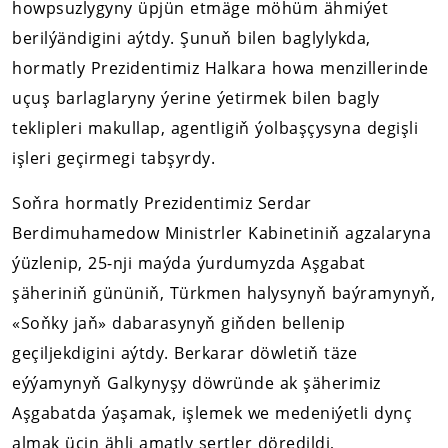
howpsuzlygyny üpjün etmäge möhüm ähmiýet
berilýändigini aýtdy. Şunuň bilen baglylykda,
hormatly Prezidentimiz Halkara howa menzillerinde
uçuş barlaglaryny ýerine ýetirmek bilen bagly
teklipleri makullap, agentligiň ýolbaşçysyna degişli
işleri geçirmegi tabşyrdy.
Soňra hormatly Prezidentimiz Serdar
Berdimuhamedow Ministrler Kabinetiniň agzalaryna
ýüzlenip, 25-nji maýda ýurdumyzda Aşgabat
şäheriniň gününiň, Türkmen halysynyň baýramynyň,
«Soňky jaň» dabarasynyň giňden bellenip
geçiljekdigini aýtdy. Berkarar döwletiň täze
eýýamynyň Galkynyşy döwründe ak şäherimiz
Aşgabatda ýaşamak, işlemek we medeniýetli dynç
almak üçin ähli amatly şertler döredildi,