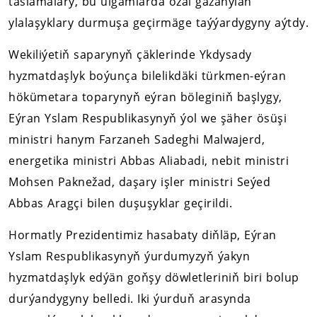
taslamalary, bu ulgamlarda ozal gazanylan
ylalaşyklary durmuşa geçirmäge taýýardygyny aýtdy.
Wekiliýetiň saparynyň çäklerinde Ykdysady
hyzmatdaşlyk boýunça bilelikdäki türkmen-eýran
hökümetara toparynyň eýran böleginiň başlygy,
Eýran Yslam Respublikasynyň ýol we şäher ösüşi
ministri hanym Farzaneh Sadeghi Malwajerd,
energetika ministri Abbas Aliabadi, nebit ministri
Mohsen Paknežad, daşary işler ministri Seýed
Abbas Aragçi bilen duşuşyklar geçirildi.
Hormatly Prezidentimiz hasabaty diňläp, Eýran
Yslam Respublikasynyň ýurdumyzyň ýakyn
hyzmatdaşlyk edýän goňşy döwletleriniň biri bolup
durýandygyny belledi. Iki ýurduň arasynda