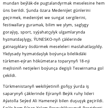
mundan beýläk-de pugtalandyrmak meselesine hem
üns berildi. Şunda özara Medeniýet günlerini
geçirmek, medeniýet we sungat sergilerini,
festiwallary guramak, bilim we ylym, saglygy
goraýyş, sport, syýahatçylyk ulgamlarynda
hyzmatdaşlygy, ÝUNESKO-nyň çäklerinde
gatnaşyklary ösdürmek meseleleri maslahatlaşyldy.
Ykdysady hyzmatdaşlyk boýunça bilelikdäki
türkmen-eýran hökümetara toparynyň 18-nji
mejlisiniň netijeleri boýunça degişli Teswirnama gol
çekildi.
Türkmenistanyň wekiliýetiniň goňşy ýurda iş
saparynyň çäklerinde Eýranyň Beýik ruhy lideri
Aýatolla Seýed Ali Hameneýi bilen duşuşyk geçirildi.