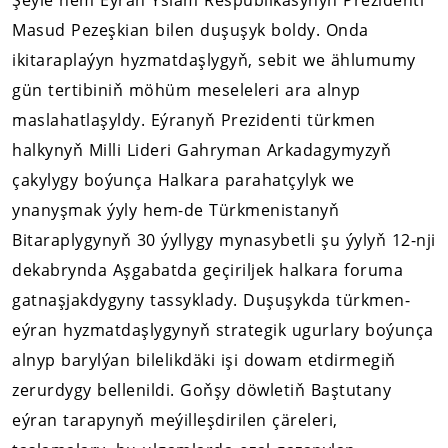
Şeýle hem Eýran Yslam Respublikasynyň Prezidenti
Masud Pezeşkian bilen duşuşyk boldy. Onda
ikitaraplaýyn hyzmatdaşlygyň, sebit we ählumumy
gün tertibiniň möhüm meseleleri ara alnyp
maslahatlaşyldy. Eýranyň Prezidenti türkmen
halkynyň Milli Lideri Gahryman Arkadagymyzyň
çakylygy boýunça Halkara parahatçylyk we
ynanyşmak ýyly hem-de Türkmenistanyň
Bitaraplygynyň 30 ýyllygy mynasybetli şu ýylyň 12-nji
dekabrynda Aşgabatda geçiriljek halkara foruma
gatnaşjakdygyny tassyklady. Duşuşykda türkmen-
eýran hyzmatdaşlygynyň strategik ugurlary boýunça
alnyp barylýan bilelikdäki işi dowam etdirmegiň
zerurdygy bellenildi. Goňşy döwletiň Baştutany
eýran tarapynyň meýilleşdirilen çäreleri,