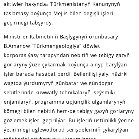
aktiwler hakynda» Türkmenistanyň Kanunynyň
taslamasy boýunça Mejlis bilen degişli işleri
geçirmegi tabşyrdy.
Ministrler Kabinetiniň Başlygynyň orunbasary
B.Amanow “Türkmengeologiýa” döwlet
korporasiýasy tarapyndan nebitiň we tebigy gazyň
gorlaryny ýüze çykarmak boýunça alnyp barylýan
işler barada hasabat berdi. Bellenilişi ýaly, häzirki
wagtda ýurdumyzyň günbatar we gündogar
sebitlerinde kuwwatly tehnikalaryň, seýsmiki
enjamlaryň, programma üpjünçilik ulgamlarynyň
kömegi bilen nebitiň hem-de tebigy gazyň gorlaryny
gözlemek işleri geçirilýär. Bu işleriň üstünlikli ýerine
ýetirilmegi uglewodorod serişdeleriniň çykarylýan